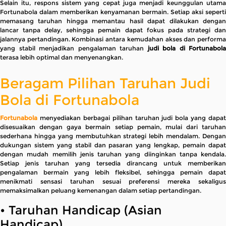
Selain itu, respons sistem yang cepat juga menjadi keunggulan utama
Fortunabola dalam memberikan kenyamanan bermain. Setiap aksi seperti
memasang taruhan hingga memantau hasil dapat dilakukan dengan
lancar tanpa delay, sehingga pemain dapat fokus pada strategi dan
jalannya pertandingan. Kombinasi antara kemudahan akses dan performa
yang stabil menjadikan pengalaman taruhan
judi bola di Fortunabola
terasa lebih optimal dan menyenangkan.
Beragam Pilihan Taruhan Judi
Bola di Fortunabola
Fortunabola
menyediakan berbagai pilihan taruhan judi bola yang dapat
disesuaikan dengan gaya bermain setiap pemain, mulai dari taruhan
sederhana hingga yang membutuhkan strategi lebih mendalam. Dengan
dukungan sistem yang stabil dan pasaran yang lengkap, pemain dapat
dengan mudah memilih jenis taruhan yang diinginkan tanpa kendala.
Setiap jenis taruhan yang tersedia dirancang untuk memberikan
pengalaman bermain yang lebih fleksibel, sehingga pemain dapat
menikmati sensasi taruhan sesuai preferensi mereka sekaligus
memaksimalkan peluang kemenangan dalam setiap pertandingan.
• Taruhan Handicap (Asian
Handicap)