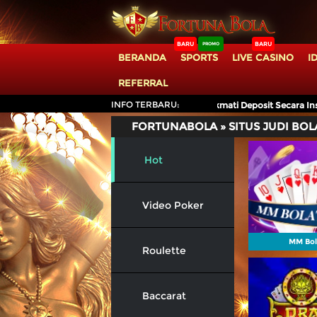
BARU
BARU
PROMO
BERANDA
SPORTS
LIVE CASINO
I
REFERRAL
INFO TERBARU:
Selamat Datang Di FORTUNABOLA. Nikmati Deposit Secara Instan T
FORTUNABOLA » SITUS JUDI BOL
Hot
Video Poker
MM Bol
Roulette
Baccarat