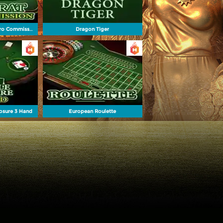
American Baccarat Zero Commission
Dragon Tiger
osure 3 Hand
European Roulette