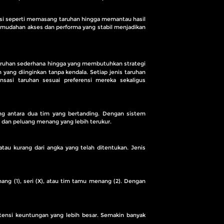
ksi seperti memasang taruhan hingga memantau hasil
kemudahan akses dan performa yang stabil menjadikan
 taruhan sederhana hingga yang membutuhkan strategi
ang diinginkan tanpa kendala. Setiap jenis taruhan
sasi taruhan sesuai preferensi mereka sekaligus
ang antara dua tim yang bertanding. Dengan sistem
 dan peluang menang yang lebih terukur.
au kurang dari angka yang telah ditentukan. Jenis
ang (1), seri (X), atau tim tamu menang (2). Dengan
nsi keuntungan yang lebih besar. Semakin banyak