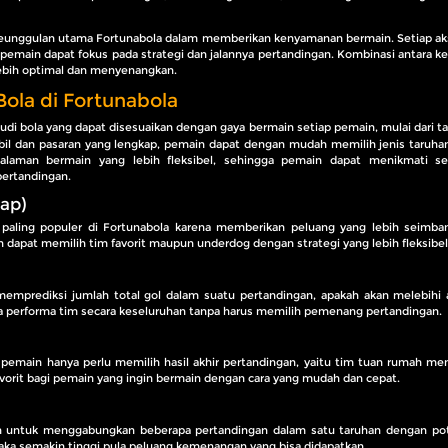
i keunggulan utama Fortunabola dalam memberikan kenyamanan bermain. Setiap a
a pemain dapat fokus pada strategi dan jalannya pertandingan. Kombinasi antara 
ebih optimal dan menyenangkan.
Bola di Fortunabola
judi bola yang dapat disesuaikan dengan gaya bermain setiap pemain, mulai dari
l dan pasaran yang lengkap, pemain dapat dengan mudah memilih jenis taruhan y
laman bermain yang lebih fleksibel, sehingga pemain dapat menikmati sen
ertandingan.
ap)
g paling populer di Fortunabola karena memberikan peluang yang lebih seimb
dapat memilih tim favorit maupun underdog dengan strategi yang lebih fleksibel
prediksi jumlah total gol dalam suatu pertandingan, apakah akan melebihi at
da performa tim secara keseluruhan tanpa harus memilih pemenang pertandingan.
 pemain hanya perlu memilih hasil akhir pertandingan, yaitu tim tuan rumah men
favorit bagi pemain yang ingin bermain dengan cara yang mudah dan cepat.
 untuk menggabungkan beberapa pertandingan dalam satu taruhan dengan pote
maka semakin tinggi pula peluang kemenangan yang bisa didapatkan.