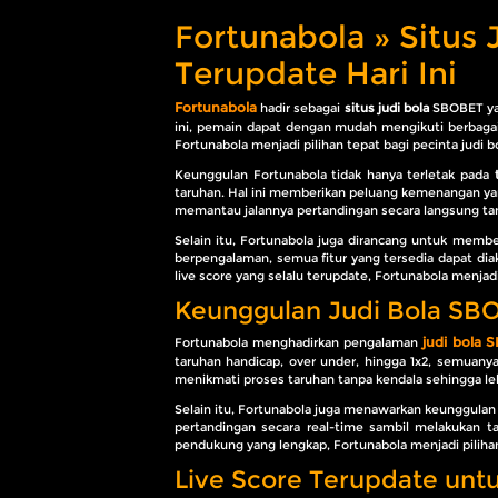
Fortunabola » Situs
Terupdate Hari Ini
Fortunabola
hadir sebagai
situs judi bola
SBOBET yan
ini, pemain dapat dengan mudah mengikuti berbagai p
Fortunabola menjadi pilihan tepat bagi pecinta judi
Keunggulan Fortunabola tidak hanya terletak pada
taruhan. Hal ini memberikan peluang kemenangan yan
memantau jalannya pertandingan secara langsung tanp
Selain itu, Fortunabola juga dirancang untuk mem
berpengalaman, semua fitur yang tersedia dapat di
live score yang selalu terupdate, Fortunabola menjadi
Keunggulan Judi Bola SBO
judi bola 
Fortunabola menghadirkan pengalaman
taruhan handicap, over under, hingga 1x2, semuany
menikmati proses taruhan tanpa kendala sehingga le
Selain itu, Fortunabola juga menawarkan keunggula
pertandingan secara real-time sambil melakukan t
pendukung yang lengkap, Fortunabola menjadi pilihan
Live Score Terupdate unt