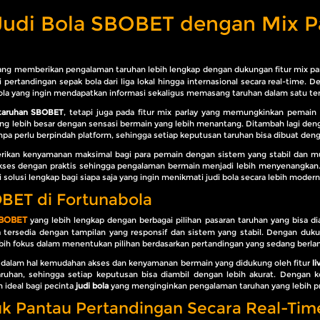
 Judi Bola SBOBET dengan Mix Pa
g memberikan pengalaman taruhan lebih lengkap dengan dukungan fitur mix parlay 
ertandingan sepak bola dari liga lokal hingga internasional secara real-time. 
 bola yang ingin mendapatkan informasi sekaligus memasang taruhan dalam satu t
taruhan SBOBET
, tetapi juga pada fitur mix parlay yang memungkinkan pemai
g lebih besar dengan sensasi bermain yang lebih menantang. Ditambah lagi dengan
a perlu berpindah platform, sehingga setiap keputusan taruhan bisa dibuat deng
berikan kenyamanan maksimal bagi para pemain dengan sistem yang stabil dan
akses dengan praktis sehingga pengalaman bermain menjadi lebih menyenangkan
 solusi lengkap bagi siapa saja yang ingin menikmati judi bola secara lebih modern
BET di Fortunabola
SBOBET
yang lebih lengkap dengan berbagai pilihan pasaran taruhan yang bisa 
a tersedia dengan tampilan yang responsif dan sistem yang stabil. Dengan duk
bih fokus dalam menentukan pilihan berdasarkan pertandingan yang sedang berla
n dalam hal kemudahan akses dan kenyamanan bermain yang didukung oleh fitur
li
aruhan, sehingga setiap keputusan bisa diambil dengan lebih akurat. Dengan 
 ideal bagi pecinta
judi bola
yang menginginkan pengalaman taruhan yang lebih pra
uk Pantau Pertandingan Secara Real-Tim