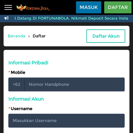
Beranda
MASUK
DAFTAR
elamat Datang Di FORTUNABOLA. Nikmati Deposit Secara Instan T
Sports
BARU
PROMO
Live Casino
BARU
Daftar Akun
Beranda
›
Daftar
IDNPoker
BARU
Slots
PROMO
Informasi Pribadi
IDNLIVE
BARU
*
Mobile
Stream N Spin
+62
Arcade
PROMO
Informasi Akun
Table Games
*
Username
Lottery
BARU
PROMO
IDNRaffle