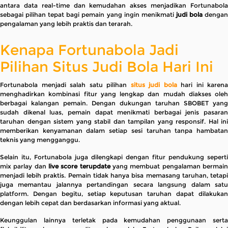
antara data real-time dan kemudahan akses menjadikan Fortunabola
sebagai pilihan tepat bagi pemain yang ingin menikmati
judi bola
denga
pengalaman yang lebih praktis dan terarah.
Kenapa Fortunabola Jadi
Pilihan Situs Judi Bola Hari Ini
Fortunabola menjadi salah satu pilihan
situs judi bola
hari ini karena
menghadirkan kombinasi fitur yang lengkap dan mudah diakses oleh
berbagai kalangan pemain. Dengan dukungan taruhan SBOBET yang
sudah dikenal luas, pemain dapat menikmati berbagai jenis pasaran
taruhan dengan sistem yang stabil dan tampilan yang responsif. Hal ini
memberikan kenyamanan dalam setiap sesi taruhan tanpa hambatan
teknis yang mengganggu.
Selain itu, Fortunabola juga dilengkapi dengan fitur pendukung seperti
mix parlay dan
live score terupdate
yang membuat pengalaman bermai
menjadi lebih praktis. Pemain tidak hanya bisa memasang taruhan, tetapi
juga memantau jalannya pertandingan secara langsung dalam satu
platform. Dengan begitu, setiap keputusan taruhan dapat dilakukan
dengan lebih cepat dan berdasarkan informasi yang aktual.
Keunggulan lainnya terletak pada kemudahan penggunaan serta