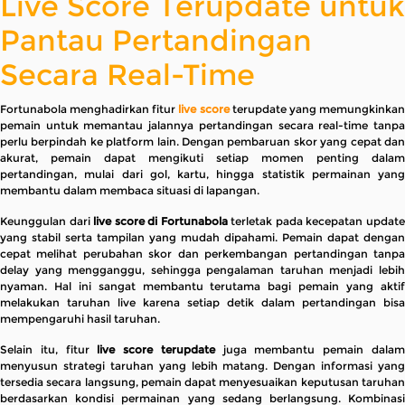
Live Score Terupdate untuk
Pantau Pertandingan
Secara Real-Time
Fortunabola menghadirkan fitur
live score
terupdate yang memungkinka
pemain untuk memantau jalannya pertandingan secara real-time tanpa
perlu berpindah ke platform lain. Dengan pembaruan skor yang cepat dan
akurat, pemain dapat mengikuti setiap momen penting dalam
pertandingan, mulai dari gol, kartu, hingga statistik permainan yang
membantu dalam membaca situasi di lapangan.
Keunggulan dari
live score di Fortunabola
terletak pada kecepatan updat
yang stabil serta tampilan yang mudah dipahami. Pemain dapat dengan
cepat melihat perubahan skor dan perkembangan pertandingan tanpa
delay yang mengganggu, sehingga pengalaman taruhan menjadi lebih
nyaman. Hal ini sangat membantu terutama bagi pemain yang aktif
melakukan taruhan live karena setiap detik dalam pertandingan bisa
mempengaruhi hasil taruhan.
Selain itu, fitur
live score terupdate
juga membantu pemain dala
menyusun strategi taruhan yang lebih matang. Dengan informasi yang
tersedia secara langsung, pemain dapat menyesuaikan keputusan taruhan
berdasarkan kondisi permainan yang sedang berlangsung. Kombinasi