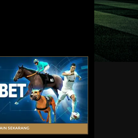
AIN SEKARANG