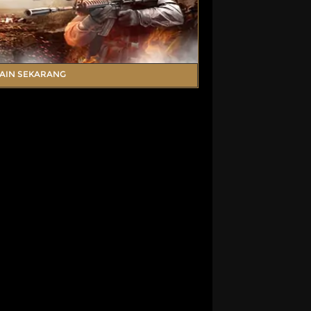
AIN SEKARANG