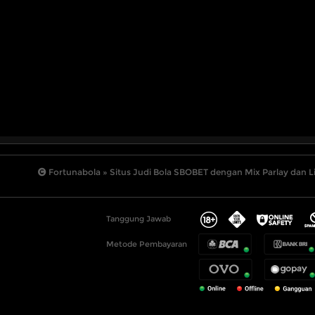
Fortunabola » Situs Judi Bola SBOBET dengan Mix Parlay dan Liv
Tanggung Jawab
Metode Pembayaran