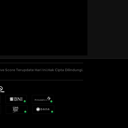
e Score Terupdate Hari Ini.Hak Cipta Dilindungi.