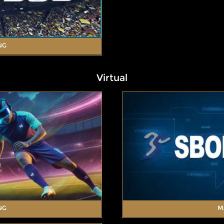
NG
Virtual
NG
M