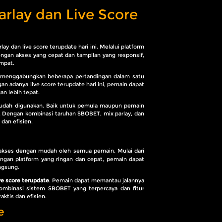
rlay dan Live Score
dan live score terupdate hari ini. Melalui platform
Dengan akses yang cepat dan tampilan yang responsif,
empat.
n menggabungkan beberapa pertandingan dalam satu
 adanya live score terupdate hari ini, pemain dapat
an lebih tepat.
 mudah digunakan. Baik untuk pemula maupun pemain
. Dengan kombinasi taruhan SBOBET, mix parlay, dan
 dan efisien.
diakses dengan mudah oleh semua pemain. Mulai dari
ungan platform yang ringan dan cepat, pemain dapat
ngsung.
ve score terupdate
. Pemain dapat memantau jalannya
kombinasi sistem SBOBET yang terpercaya dan fitur
ktis dan efisien.
e