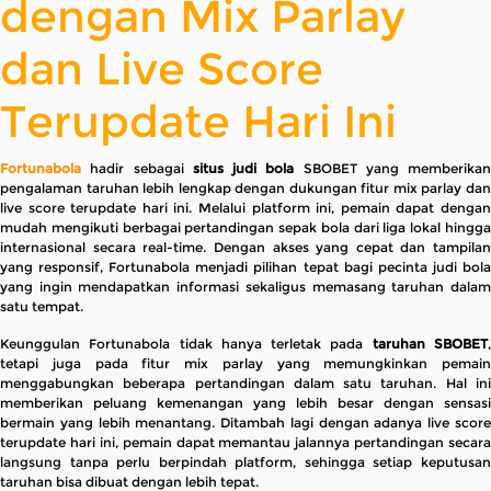
dengan Mix Parlay
dan Live Score
Terupdate Hari Ini
Fortunabola
hadir sebagai
situs judi bola
SBOBET yang memberikan
pengalaman taruhan lebih lengkap dengan dukungan fitur mix parlay dan
live score terupdate hari ini. Melalui platform ini, pemain dapat dengan
mudah mengikuti berbagai pertandingan sepak bola dari liga lokal hingga
internasional secara real-time. Dengan akses yang cepat dan tampilan
yang responsif, Fortunabola menjadi pilihan tepat bagi pecinta judi bola
yang ingin mendapatkan informasi sekaligus memasang taruhan dalam
satu tempat.
Keunggulan Fortunabola tidak hanya terletak pada
taruhan SBOBET
tetapi juga pada fitur mix parlay yang memungkinkan pemain
menggabungkan beberapa pertandingan dalam satu taruhan. Hal ini
memberikan peluang kemenangan yang lebih besar dengan sensasi
bermain yang lebih menantang. Ditambah lagi dengan adanya live score
terupdate hari ini, pemain dapat memantau jalannya pertandingan secara
langsung tanpa perlu berpindah platform, sehingga setiap keputusan
taruhan bisa dibuat dengan lebih tepat.