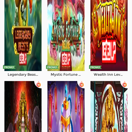
Legendary Beasts Level UP
Mystic Fortune Deluxe Level UP
Wealth Inn Level UP