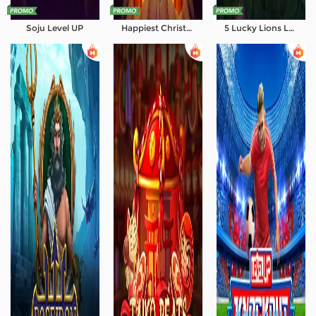
Soju Level UP
Happiest Christmas Tree Level UP
5 Lucky Lions Level UP