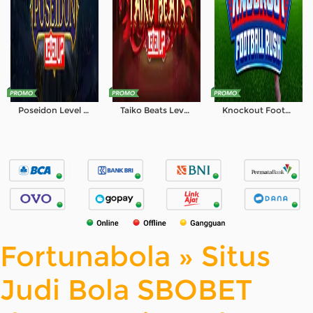
Poseidon Level UP
Taiko Beats Level UP
Knockout Football Rush Level UP
Fortunabola » Situs
Judi Bola SBOBET