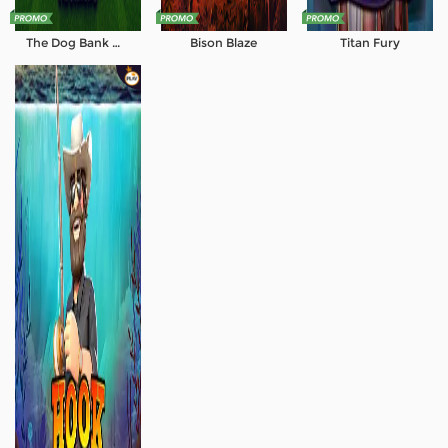
The Dog Bank Megaways
Bison Blaze
Titan Fury