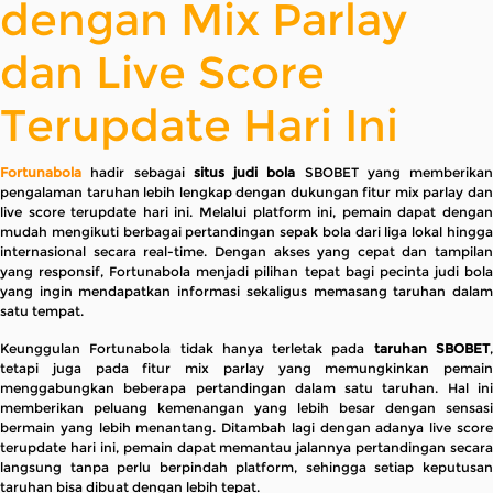
dengan Mix Parlay
dan Live Score
Terupdate Hari Ini
Fortunabola
hadir sebagai
situs judi bola
SBOBET yang memberikan
pengalaman taruhan lebih lengkap dengan dukungan fitur mix parlay dan
live score terupdate hari ini. Melalui platform ini, pemain dapat dengan
mudah mengikuti berbagai pertandingan sepak bola dari liga lokal hingga
internasional secara real-time. Dengan akses yang cepat dan tampilan
yang responsif, Fortunabola menjadi pilihan tepat bagi pecinta judi bola
yang ingin mendapatkan informasi sekaligus memasang taruhan dalam
satu tempat.
Keunggulan Fortunabola tidak hanya terletak pada
taruhan SBOBET
tetapi juga pada fitur mix parlay yang memungkinkan pemain
menggabungkan beberapa pertandingan dalam satu taruhan. Hal ini
memberikan peluang kemenangan yang lebih besar dengan sensasi
bermain yang lebih menantang. Ditambah lagi dengan adanya live score
terupdate hari ini, pemain dapat memantau jalannya pertandingan secara
langsung tanpa perlu berpindah platform, sehingga setiap keputusan
taruhan bisa dibuat dengan lebih tepat.