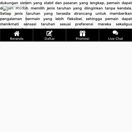
dukungan sistem yang stabil dan pasaran yang lengkap, pemain dapat
dengan mudah memilih jenis taruhan yang diinginkan tanpa kendala.
Setiap jenis taruhan yang tersedia dirancang untuk memberikan
pengalaman bermain yang lebih fleksibel, sehingga pemain dapat
menikmati sensasi taruhan sesuai preferensi mereka sekaligus
memaksimalkan peluang kemenangan dalam setiap pertandingan.
Beranda
Daftar
Promosi
Live Chat
• Taruhan Handicap (Asian
Handicap)
Taruhan handicap menjadi salah satu jenis betting paling populer di
Fortunabola karena memberikan peluang yang lebih seimbang antara dua
tim yang bertanding. Dengan sistem pengurangan atau pemberian
keunggulan gol, pemain dapat memilih tim favorit maupun underdog
dengan strategi yang lebih fleksibel dan peluang menang yang lebih
terukur.
• Taruhan Over Under
Taruhan over under memungkinkan pemain untuk memprediksi jumlah
total gol dalam suatu pertandingan, apakah akan melebihi atau kurang
dari angka yang telah ditentukan. Jenis taruhan ini sangat cocok bagi
pemain yang fokus pada performa tim secara keseluruhan tanpa harus
memilih pemenang pertandingan.