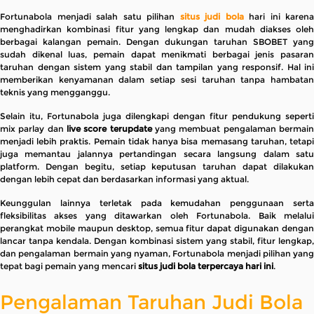
Fortunabola menjadi salah satu pilihan
situs judi bola
hari ini karena
menghadirkan kombinasi fitur yang lengkap dan mudah diakses oleh
berbagai kalangan pemain. Dengan dukungan taruhan SBOBET yang
sudah dikenal luas, pemain dapat menikmati berbagai jenis pasaran
taruhan dengan sistem yang stabil dan tampilan yang responsif. Hal ini
memberikan kenyamanan dalam setiap sesi taruhan tanpa hambatan
teknis yang mengganggu.
Selain itu, Fortunabola juga dilengkapi dengan fitur pendukung seperti
mix parlay dan
live score terupdate
yang membuat pengalaman bermai
menjadi lebih praktis. Pemain tidak hanya bisa memasang taruhan, tetapi
juga memantau jalannya pertandingan secara langsung dalam satu
platform. Dengan begitu, setiap keputusan taruhan dapat dilakukan
dengan lebih cepat dan berdasarkan informasi yang aktual.
Keunggulan lainnya terletak pada kemudahan penggunaan serta
fleksibilitas akses yang ditawarkan oleh Fortunabola. Baik melalui
perangkat mobile maupun desktop, semua fitur dapat digunakan dengan
lancar tanpa kendala. Dengan kombinasi sistem yang stabil, fitur lengkap,
dan pengalaman bermain yang nyaman, Fortunabola menjadi pilihan yang
tepat bagi pemain yang mencari
situs judi bola terpercaya hari ini
.
Pengalaman Taruhan Judi Bola