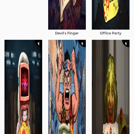
Devil’s Finger
Office Party