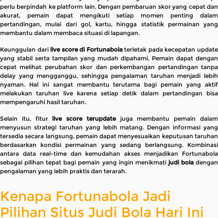
perlu berpindah ke platform lain. Dengan pembaruan skor yang cepat dan
akurat, pemain dapat mengikuti setiap momen penting dalam
pertandingan, mulai dari gol, kartu, hingga statistik permainan yang
membantu dalam membaca situasi di lapangan.
Keunggulan dari
live score di Fortunabola
terletak pada kecepatan updat
yang stabil serta tampilan yang mudah dipahami. Pemain dapat dengan
cepat melihat perubahan skor dan perkembangan pertandingan tanpa
delay yang mengganggu, sehingga pengalaman taruhan menjadi lebih
nyaman. Hal ini sangat membantu terutama bagi pemain yang aktif
melakukan taruhan live karena setiap detik dalam pertandingan bisa
mempengaruhi hasil taruhan.
Selain itu, fitur
live score terupdate
juga membantu pemain dala
menyusun strategi taruhan yang lebih matang. Dengan informasi yang
tersedia secara langsung, pemain dapat menyesuaikan keputusan taruhan
berdasarkan kondisi permainan yang sedang berlangsung. Kombinasi
antara data real-time dan kemudahan akses menjadikan Fortunabola
sebagai pilihan tepat bagi pemain yang ingin menikmati
judi bola
denga
pengalaman yang lebih praktis dan terarah.
Kenapa Fortunabola Jadi
Pilihan Situs Judi Bola Hari Ini