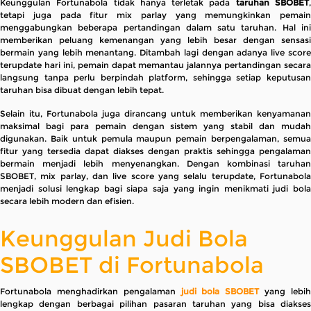
Keunggulan Fortunabola tidak hanya terletak pada
taruhan SBOBET
tetapi juga pada fitur mix parlay yang memungkinkan pemain
menggabungkan beberapa pertandingan dalam satu taruhan. Hal ini
memberikan peluang kemenangan yang lebih besar dengan sensasi
bermain yang lebih menantang. Ditambah lagi dengan adanya live score
terupdate hari ini, pemain dapat memantau jalannya pertandingan secara
langsung tanpa perlu berpindah platform, sehingga setiap keputusan
taruhan bisa dibuat dengan lebih tepat.
Selain itu, Fortunabola juga dirancang untuk memberikan kenyamanan
maksimal bagi para pemain dengan sistem yang stabil dan mudah
digunakan. Baik untuk pemula maupun pemain berpengalaman, semua
fitur yang tersedia dapat diakses dengan praktis sehingga pengalaman
bermain menjadi lebih menyenangkan. Dengan kombinasi taruhan
SBOBET, mix parlay, dan live score yang selalu terupdate, Fortunabola
menjadi solusi lengkap bagi siapa saja yang ingin menikmati judi bola
secara lebih modern dan efisien.
Keunggulan Judi Bola
SBOBET di Fortunabola
Fortunabola menghadirkan pengalaman
judi bola SBOBET
yang lebi
lengkap dengan berbagai pilihan pasaran taruhan yang bisa diakses