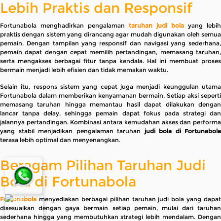
Lebih Praktis dan Responsif
Fortunabola menghadirkan pengalaman
taruhan judi bola
yang lebih
praktis dengan sistem yang dirancang agar mudah digunakan oleh semua
pemain. Dengan tampilan yang responsif dan navigasi yang sederhana,
pemain dapat dengan cepat memilih pertandingan, memasang taruhan,
serta mengakses berbagai fitur tanpa kendala. Hal ini membuat proses
bermain menjadi lebih efisien dan tidak memakan waktu.
Selain itu, respons sistem yang cepat juga menjadi keunggulan utama
Fortunabola dalam memberikan kenyamanan bermain. Setiap aksi seperti
memasang taruhan hingga memantau hasil dapat dilakukan dengan
lancar tanpa delay, sehingga pemain dapat fokus pada strategi dan
jalannya pertandingan. Kombinasi antara kemudahan akses dan performa
yang stabil menjadikan pengalaman taruhan
judi bola di Fortunabola
terasa lebih optimal dan menyenangkan.
Beragam Pilihan Taruhan Judi
Bola di Fortunabola
Fortunabola
menyediakan berbagai pilihan taruhan judi bola yang dapat
disesuaikan dengan gaya bermain setiap pemain, mulai dari taruhan
sederhana hingga yang membutuhkan strategi lebih mendalam. Dengan